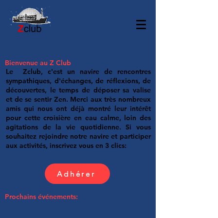
Bienvenue au Z Club
Le Zclub, c'est un navire de rencontres
sympathiques, d'échanges, de réflexions, de
découvertes, le temps de déposer sa valise
et de se sentir Zen. Merci aux très nombreux
amis qui nous ont déjà montré leur intérêt
pour cette croisière en eau calme, loin des
agitations de la vie quotidienne. Si vous
souhaitez rejoindre notre navire et participer
aux activités, inscrivez vous en 3 clics:
Adhérer
Prochains événements: