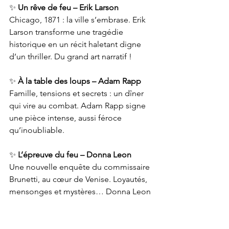
✨ 
Un rêve de feu – Erik Larson
Chicago, 1871 : la ville s’embrase. Erik 
Larson transforme une tragédie 
historique en un récit haletant digne 
d’un thriller. Du grand art narratif !
✨ 
À la table des loups – Adam Rapp
Famille, tensions et secrets : un dîner 
qui vire au combat. Adam Rapp signe 
une pièce intense, aussi féroce 
qu’inoubliable.
✨ 
L’épreuve du feu – Donna Leon
Une nouvelle enquête du commissaire 
Brunetti, au cœur de Venise. Loyautés, 
mensonges et mystères… Donna Leon 
excelle une fois encore dans l’art du 
polar élégant.