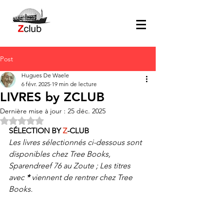
Post
Hugues De Waele
6 févr. 2025
19 min de lecture
LIVRES by ZCLUB
Dernière mise à jour :
25 déc. 2025
Noté NaN étoiles sur 5.
SÉLECTION BY 
Z
-CLUB
Les livres sélectionnés ci-dessous sont 
disponibles chez Tree Books, 
Sparendreef 76 au Zoute ; Les titres 
avec 
* 
viennent de rentrer chez Tree 
Books.