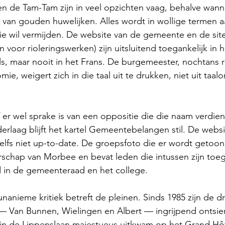
 en de Tam-Tam zijn in veel opzichten vaag, behalve wann
van gouden huwelijken. Alles wordt in wollige termen 
ie wil vermijden. De website van de gemeente en de sites
in voor rioleringswerken) zijn uitsluitend toegankelijk in
s, maar nooit in het Frans. De burgemeester, nochtans 
e, weigert zich in die taal uit te drukken, niet uit taa
 er wel sprake is van een oppositie die die naam verdien
erlaag blijft het kartel Gemeentebelangen stil. De websit
lfs niet up-to-date. De groepsfoto die er wordt getoon
schap van Morbee en bevat leden die intussen zijn toeg
 in de gemeenteraad en het college.
nanieme kritiek betreft de pleinen. Sinds 1985 zijn de d
 Van Bunnen, Wielingen en Albert — ingrijpend ontsierd.
rin de Lippenslaan majestueus uitkwam op het Grand Hôt