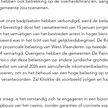
n hebben ook betrekking op de overheidsfinanciën, aang
e gemeente zou toenemen.
t wat onze badplaatsen hebben verkondigd, werd de bela
et bevestigd door het cassatiearrest van 15 januari jongs
ot het vernietigen van het bestreden arrest in hoger ber
erd was in het licht van het gelijkheidsbeginsel. De Ra
de provinciale belasting van West-Vlaanderen op tweede v
024 vernietigd. Overigens hebben de gemeenten De Pann
risico dat deze belastingen op andere juridische grond
eslist om vanaf 2026 een aanvullende inkomstenbelastin
e voeren, om zo het behoud van een hoge belasting op 
 te verantwoorden. Zal Knokke dit voorbeeld volgen en ha
e vraag: is het verstandig zich te engageren in een bijzo
pbouw van het casino, zonder garanties of concrete exp