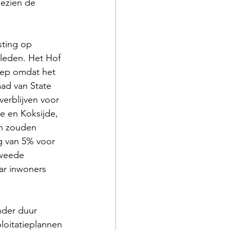
ezien de 
sting op 
tleden. Het Hof 
oep omdat het 
ad van State 
erblijven voor 
e en Koksijde, 
en zouden 
g van 5% voor 
tweede 
ar inwoners 
nder duur 
loitatieplannen 