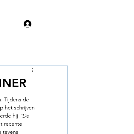
Menu
Log in
NNER
. Tijdens de 
p het schrijven 
erde hij 
“De 
st recente 
s tevens 