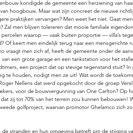
denbouw kondigde de gemeente een herziening van haar 
 van hoogbouw. Maar wat zijn concreet de nieuwe richtl
egere praktijken vervangen? Men weet het niet. Gaat me
g? Zal men blijven tolereren dat mooie familiale eigen
ke percelen waarop — vaak buiten proportie — villa’s tege
Of keert men eindelijk terug naar een mensgerichte rui
o vraagt men zich af, heeft de gemeente onder de aanv
 van een grote garage en een tankstation voor het stall
imers, een project dat op stevige tegenstand stuit? In 
eg te houden, nodigt men ze uit! Wat wordt de toekomst
Roger Nellens dat werd opgekocht door de groep Versluy
kers, voor de bouwvergunning van One Carlton? Op ha
 dat zij tot 70% van het terrein zou kunnen bebouwen! W
tweede golfproject, waarvan promotor Ghelamco zich z
n de stranden en hun omgeving betreft om de stijging v