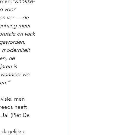
amen:
“Knokke-
d voor 
ren ver — de 
menhang meer 
rutale en vaak 
s geworden, 
n moderniteit 
en, de 
aren is 
 wanneer we 
gen.”
visie, men 
reeds heeft 
Ja! (Piet De 
dagelijkse 