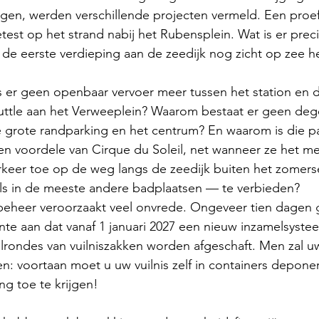
gen, werden verschillende projecten vermeld. Een proef
st op het strand nabij het Rubensplein. Wat is er prec
 de eerste verdieping aan de zeedijk nog zicht op zee 
 er geen openbaar vervoer meer tussen het station en d
ttle aan het Verweeplein? Waarom bestaat er geen dege
 grote randparking en het centrum? En waarom is die pa
n voordele van Cirque du Soleil, net wanneer ze het me
keer toe op de weg langs de zeedijk buiten het zomerse
als in de meeste andere badplaatsen — te verbieden?
lbeheer veroorzaakt veel onvrede. Ongeveer tien dagen 
e aan dat vanaf 1 januari 2027 een nieuw inzamelsyste
rondes van vuilniszakken worden afgeschaft. Men zal uw 
n: voortaan moet u uw vuilnis zelf in containers depon
g toe te krijgen!