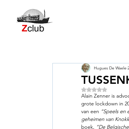
Hugues De Waele
TUSSEN
Beoordeeld met NaN
Alain Zenner is advo
grote lockdown in 20
van een 
“Speels en 
geheimen van Knokk
boek, 
“De Belgische