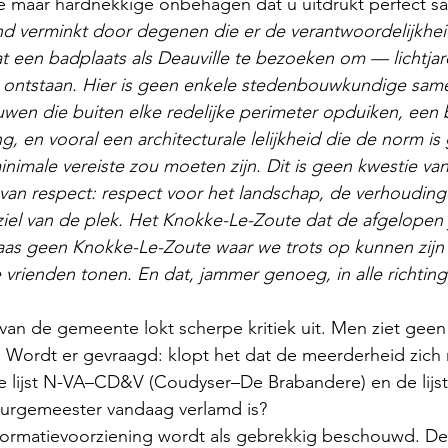
use maar hardnekkige onbehagen dat u uitdrukt perfect s
nd verminkt door degenen die er de verantwoordelijkhei
t een badplaats als Deauville te bezoeken om — lichtja
is ontstaan. Hier is geen enkele stedenbouwkundige sa
en die buiten elke redelijke perimeter opduiken, een b
ng, en vooral een architecturale lelijkheid die de norm i
inimale vereiste zou moeten zijn. Dit is geen kwestie va
r van respect: respect voor het landschap, de verhouding
iel van de plek. Het Knokke-Le-Zoute dat de afgelopen j
aas geen Knokke-Le-Zoute waar we trots op kunnen zijn
 vrienden tonen. En dat, jammer genoeg, in alle richtin
van de gemeente lokt scherpe kritiek uit. Men ziet geen 
. Wordt er gevraagd: klopt het dat de meerderheid zich 
e lijst N-VA–CD&V (Coudyser–De Brabandere) en de lijst 
burgemeester vandaag verlamd is?
formatievoorziening wordt als gebrekkig beschouwd. De 