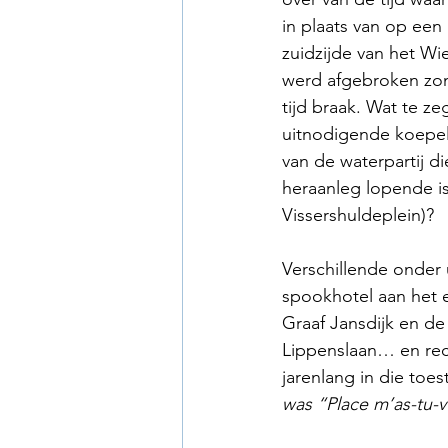
in plaats van op ee
zuidzijde van het Wi
werd afgebroken zond
tijd braak. Wat te ze
uitnodigende koepe
van de waterpartij d
heraanleg lopende i
Vissershuldeplein)?
Verschillende onder 
spookhotel aan het 
Graaf Jansdijk en d
Lippenslaan… en rec
jarenlang in die toes
was “Place m’as-tu-v