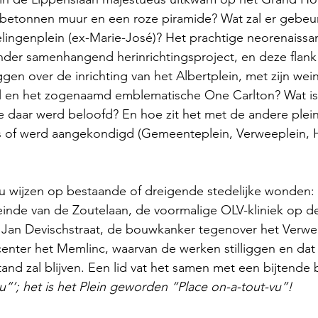
n betonnen muur en een roze piramide? Wat zal er gebeu
elingenplein (ex-Marie-José)? Het prachtige neorenaiss
er samenhangend herinrichtingsproject, en deze flank l
ggen over de inrichting van het Albertplein, met zijn wein
l en het zogenaamd emblematische One Carlton? Wat is
ie daar werd beloofd? En hoe zit het met de andere plei
s of werd aangekondigd (Gemeenteplein, Verweeplein, 
u wijzen op bestaande of dreigende stedelijke wonden: 
einde van de Zoutelaan, de voormalige OLV-kliniek op d
e Jan Devischstraat, de bouwkanker tegenover het Verwe
enter het Memlinc, waarvan de werken stilliggen en dat
tand zal blijven. Een lid vat het samen met een bijtende
u”’; het is het Plein geworden “Place on-a-tout-vu”!