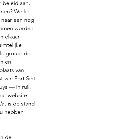
beleid aan, 
ijnen? Welke 
n naar een nog 
dommen worden 
n elkaar 
mtelijke 
liegroute de 
en en 
plaats van 
 van Fort Sint-
s — in ruil, 
ar website 
at is de stand 
ou hebben 
an de 