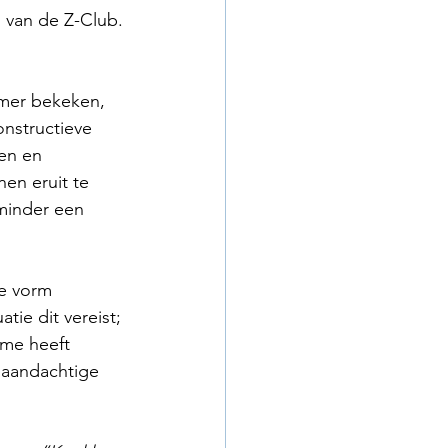
 van de Z-Club.
imer bekeken, 
nstructieve 
en en 
en eruit te 
minder een 
de vorm 
tie dit vereist; 
me heeft 
 aandachtige 