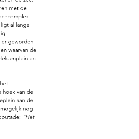
ren met de 
ancecomplex 
igt al lange 
ig 
 er geworden 
nen waarvan de 
Heldenplein en 
het 
e hoek van de 
eplein aan de 
 mogelijk nog 
 boutade: 
“Het 