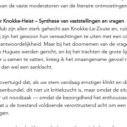
van de vaste moderatoren van de literaire ontmoetingen
 Knokke-Heist – Synthese van vaststellingen en vragen
ub zijn allen sterk gehecht aan Knokke-Le-Zoute en, ru
j zijn het gewoon hun verwachtingen te uiten met een co
rantwoordelijkheid. Maar bij het doornemen van de vrag
Hugues werden gericht, en bij het trachten de grote lijn
or u samen te vatten, kreeg ik het onaangename gevoel 
n dan wel een aanklacht.
 overtuigd dat, als uw stem vandaag ernstiger klinkt en 
nbundel, dit niet uit kritiekzucht is, maar omdat de situa
aar uit noodzaak — omdat de bezorgdheid het enthousias
t u de toestand voldoende verontrustend acht om een
agen.