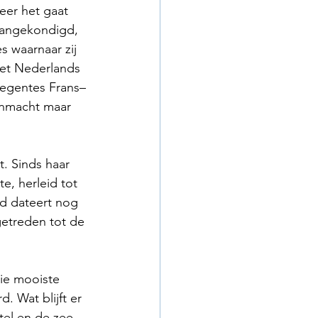
eer het gaat 
aangekondigd, 
 waarnaar zij 
 het Nederlands 
regentes Frans–
lonmacht maar 
t. Sinds haar 
e, herleid tot 
d dateert nog 
etreden tot de 
rie mooiste 
 Wat blijft er 
el en de zee, 