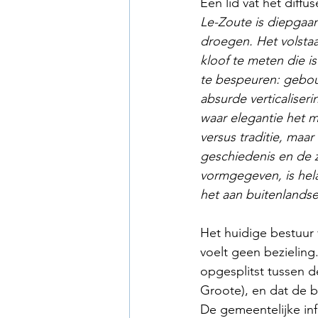
Een lid vat het diff
Le-Zoute is diepgaa
droegen. Het volstaa
kloof te meten die 
te bespeuren: gebouw
absurde verticaliseri
waar elegantie het m
versus traditie, maa
geschiedenis en de z
vormgegeven, is hel
het aan buitenlandse
Het huidige bestuur 
voelt geen bezieling
opgesplitst tussen d
Groote), en dat de 
De gemeentelijke in