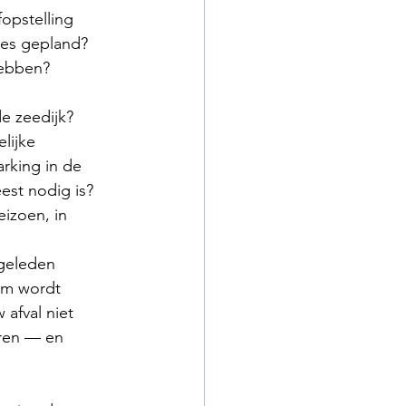
opstelling 
ies gepland? 
hebben?
e zeedijk? 
lijke 
rking in de 
est nodig is? 
izoen, in 
geleden 
em wordt 
afval niet 
eren — en 