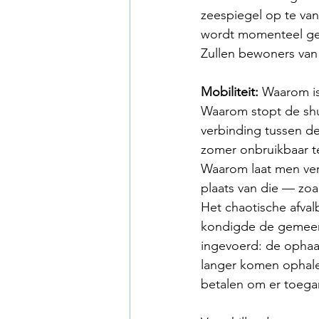
zeespiegel op te van
wordt momenteel gete
Zullen bewoners van
Mobiliteit:
 Waarom is
Waarom stopt de shu
verbinding tussen de
zomer onbruikbaar te
Waarom laat men ver
plaats van die — zo
Het chaotische afva
kondigde de gemeent
ingevoerd: de ophaal
langer komen ophale
betalen om er toegan