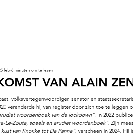
25 feb
6 minuten om te lezen
KOMST VAN ALAIN ZE
 uit 5 sterren.
caat, volksvertegenwoordiger, senator en staatssecretaris
20 veranderde hij van register door zich toe te leggen o
erudiet woordenboek van de lockdown”
. In 2022 publice
e-Le-Zoute, speels en erudiet woordenboek”
. Zijn mee
 kust van Knokke tot De Panne”
, verscheen in 2024. Hij i