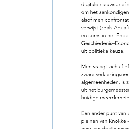
digitale nieuwsbrief
om het aankondigen 
alsof men confrontat
verwijst (zoals Aquaf
en soms in het Engel
Geschiedenis–Economi
uit politieke keuze.
Men vraagt zich af of
zware verkiezingsned
algemeenheden, is ze
uit het burgemeester
huidige meerderheid
Een ander punt van u
pleinen van Knokke —
over van de tijd waa