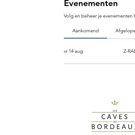
Evenementen
Volg en beheer je evenementen h
Aankomend
Afgelop
vr 14 aug
Z-RA