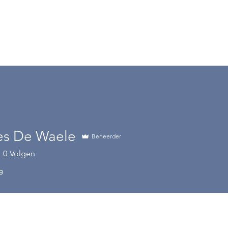
s De Waele
Beheerder
0
Volgen
e