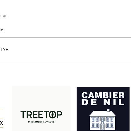
ier.
en
LLYE
Met dank aan onze partners: