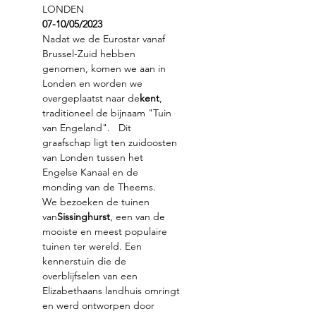
LONDEN
07-10/05/2023
Nadat we de Eurostar vanaf 
Brussel-Zuid hebben 
genomen, komen we aan in 
Londen en worden we 
overgeplaatst naar de
kent
, 
traditioneel de bijnaam "Tuin 
van Engeland".   Dit 
graafschap ligt ten zuidoosten 
van Londen tussen het 
Engelse Kanaal en de 
monding van de Theems.
We bezoeken de tuinen 
van
Sissinghurst
, een van de 
mooiste en meest populaire 
tuinen ter wereld. Een 
kennerstuin die de 
overblijfselen van een 
Elizabethaans landhuis omringt 
en werd ontworpen door 