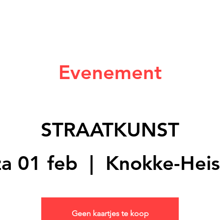
Evenement
STRAATKUNST
za 01 feb
  |  
Knokke-Heis
Geen kaartjes te koop