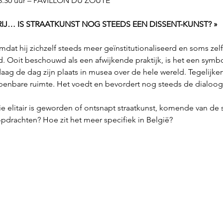
.30 uur – PAVILLON DU ZOUTE
IJ… IS STRAATKUNST NOG STEEDS EEN DISSENT-KUNST? »
omdat hij zichzelf steeds meer geïnstitutionaliseerd en soms zel
 Ooit beschouwd als een afwijkende praktijk, is het een symboo
ag de dag zijn plaats in musea over de hele wereld. Tegelijker
penbare ruimte. Het voedt en bevordert nog steeds de dialoog t
ie elitair is geworden of ontsnapt straatkunst, komende van de 
opdrachten? Hoe zit het meer specifiek in België?