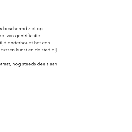
fs beschermd ziet op 
l van gentrificatie 
tijd onderhoudt het een 
ussen kunst en de stad bij 
straat, nog steeds deels aan 