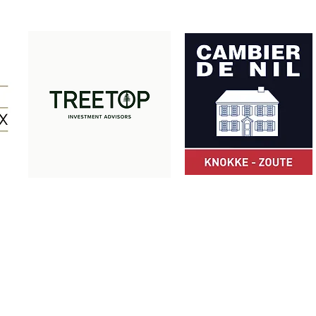
Met dank aan onze partners:
© Z-Club 2025
ZCLUB vzw · Camille Pissarrodreef 24 · 8300 Knokke-Heist · België
+32 475 49 66 05
·
info@zclub.be
BE 0803.872.652