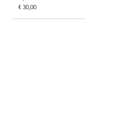
€ 30,00
Met dank aan onze partners: