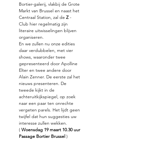
Bortier-galerij, vlakbij de Grote 
Markt van Brussel en naast het 
Centraal Station, zal de 
Z
 -
Club hier regelmatig zijn 
literaire uitwisselingen blijven 
organiseren.
En we zullen nu onze edities 
daar verdubbelen, met vier 
shows, waaronder twee 
gepresenteerd door Apolline 
Elter en twee andere door 
Alain Zenner. De eerste zal het 
nieuws presenteren. De 
tweede kijkt in de 
achteruitkijkspiegel, op zoek 
naar een paar ten onrechte 
vergeten parels. Het lijdt geen 
twijfel dat hun suggesties uw 
interesse zullen wekken.
( 
Woensdag 19 maart 10.30 uur 
Passage Bortier Brussel
 )