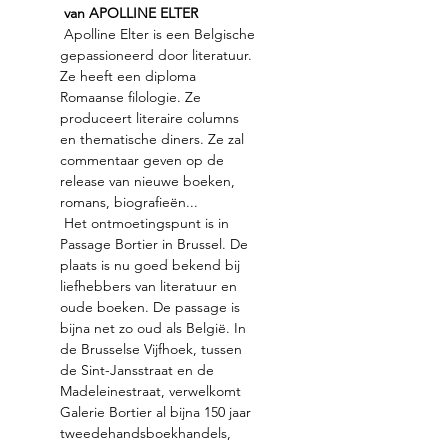
van APOLLINE ELTER
 Apolline Elter is een Belgische 
gepassioneerd door literatuur. 
Ze heeft een diploma 
Romaanse filologie. Ze 
produceert literaire columns 
en thematische diners. Ze zal 
commentaar geven op de 
release van nieuwe boeken, 
romans, biografieën...
 Het ontmoetingspunt is in 
Passage Bortier in Brussel. De 
plaats is nu goed bekend bij 
liefhebbers van literatuur en 
oude boeken. De passage is 
bijna net zo oud als België. In 
de Brusselse Vijfhoek, tussen 
de Sint-Jansstraat en de 
Madeleinestraat, verwelkomt 
Galerie Bortier al bijna 150 jaar 
tweedehandsboekhandels, 