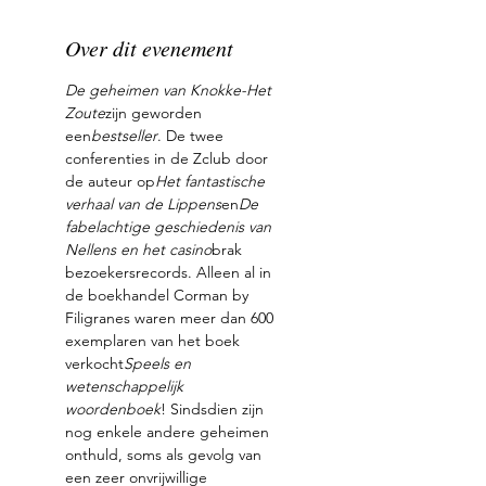
Over dit evenement
De geheimen van Knokke-Het 
Zoute
zijn geworden 
een
bestseller
. De twee 
conferenties in de Zclub door 
de auteur op
Het fantastische 
verhaal van de Lippens
en
De 
fabelachtige geschiedenis van 
Nellens en het casino
brak 
bezoekersrecords. Alleen al in 
de boekhandel Corman by 
Filigranes waren meer dan 600 
exemplaren van het boek 
verkocht
Speels en 
wetenschappelijk 
woordenboek
! Sindsdien zijn 
nog enkele andere geheimen 
onthuld, soms als gevolg van 
een zeer onvrijwillige 