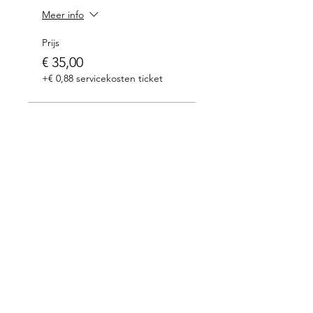
Meer info
Prijs
€ 35,00
+€ 0,88 servicekosten ticket
Met dank aan onze partners: