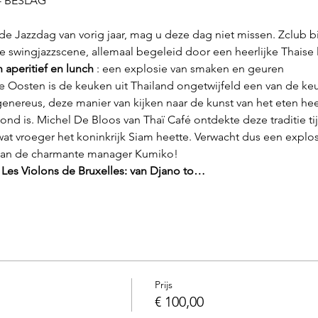
 BESLAG
e swingjazzscene, allemaal begeleid door een heerlijke Thaise 
h aperitief en lunch
 : een explosie van smaken en geuren
 genereus, deze manier van kijken naar de kunst van het eten he
nd is. Michel De Bloos van Thaï Café ontdekte deze traditie t
 wat vroeger het koninkrijk Siam heette. Verwacht dus een explo
 van de charmante manager Kumiko!
t Les Violons de Bruxelles: van Djano to…
Prijs
€ 100,00