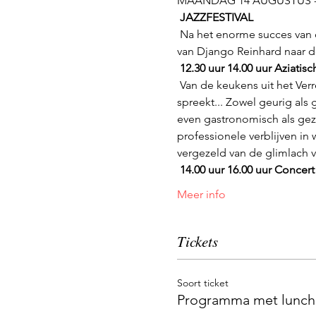
MAANDAG 14 AUGUSTUS -
JAZZFESTIVAL
 Na het enorme succes van de Jazzdag van vorig jaar, mag u deze dag niet missen. Zclub biedt je een muzikale reis 
van Django Reinhard naar d
12.30 uur 14.00 uur Aziatisc
 Van de keukens uit het Verre Oosten is de keuken uit Thailand ongetwijfeld een van de keukens die het meest 
spreekt... Zowel geurig als
even gastronomisch als gezo
professionele verblijven in
vergezeld van de glimlach
14.00 uur 16.00 uur Concer
Meer info
Tickets
Soort ticket
Programma met lunch