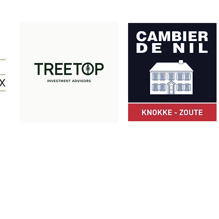
Met dank aan onze partners:
© Z-Club 2025
ZCLUB vzw · Camille Pissarrodreef 24 · 8300 Knokke-Heist · België
+32 475 49 66 05
·
info@zclub.be
BE 0803.872.652