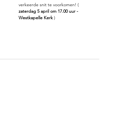
verkeerde snit te voorkomen! ( 
zaterdag 5 april om 17.00 uur - 
Westkapelle Kerk
 )
Met dank aan onze partners: