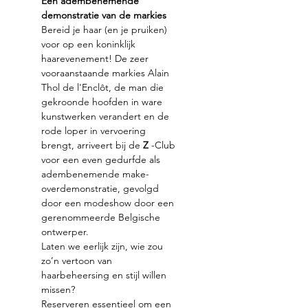
Een adembenemende 
demonstratie van de markies
Bereid je haar (en je pruiken) 
voor op een koninklijk 
haarevenement! De zeer 
vooraanstaande markies Alain 
Thol de l'Enclôt, de man die 
gekroonde hoofden in ware 
kunstwerken verandert en de 
rode loper in vervoering 
brengt, arriveert bij de 
Z
 -Club 
voor een even gedurfde als 
adembenemende make-
overdemonstratie, gevolgd 
door een modeshow door een 
gerenommeerde Belgische 
ontwerper.
Laten we eerlijk zijn, wie zou 
zo’n vertoon van 
haarbeheersing en stijl willen 
missen?
Reserveren essentieel om een 