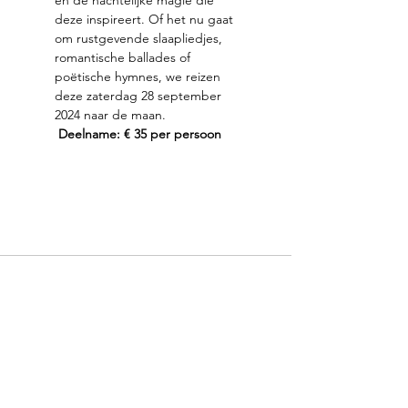
en de nachtelijke magie die 
deze inspireert. Of het nu gaat 
om rustgevende slaapliedjes, 
romantische ballades of 
poëtische hymnes, we reizen 
deze zaterdag 28 september 
2024 naar de maan.
Deelname: € 35 per persoon
Met dank aan onze partners: