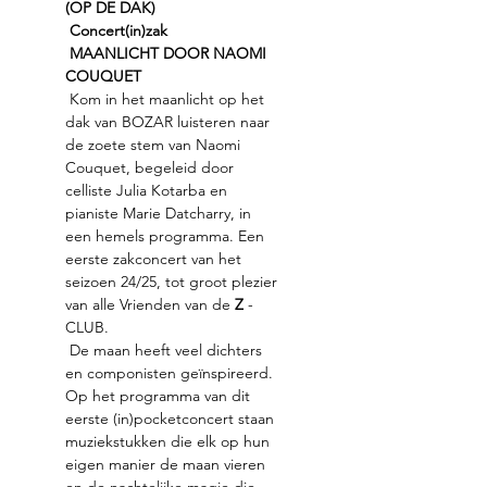
(OP DE DAK)
Concert(in)zak
MAANLICHT DOOR NAOMI 
COUQUET
 Kom in het maanlicht op het 
dak van BOZAR luisteren naar 
de zoete stem van Naomi 
Couquet, begeleid door 
celliste Julia Kotarba en 
pianiste Marie Datcharry, in 
een hemels programma. Een 
eerste zakconcert van het 
seizoen 24/25, tot groot plezier 
van alle Vrienden van de 
Z
 -
CLUB.
 De maan heeft veel dichters 
en componisten geïnspireerd. 
Op het programma van dit 
eerste (in)pocketconcert staan 
muziekstukken die elk op hun 
eigen manier de maan vieren 