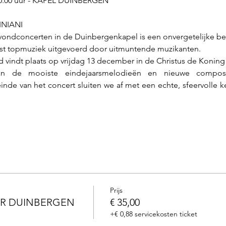
0.00 uur - KAPEL DUINBERGEN
INIANI
avondconcerten in de Duinbergenkapel is een onvergetelijke be
aast topmuziek uitgevoerd door uitmuntende muzikanten.
 vindt plaats op vrijdag 13 december in de Christus de Koning
 de mooiste eindejaarsmelodieën en nieuwe composit
 einde van het concert sluiten we af met een echte, sfeervolle ke
Prijs
R DUINBERGEN
€ 35,00
+€ 0,88 servicekosten ticket