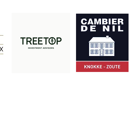
Met dank aan onze partners:
© Z-Club 2025
ZCLUB vzw · Camille Pissarrodreef 24 · 8300 Knokke-Heist · België
+32 475 49 66 05
·
info@zclub.be
BE 0803.872.652