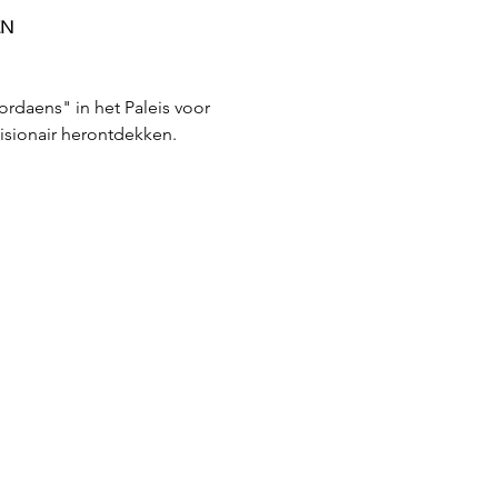
EN
rdaens" in het Paleis voor 
visionair herontdekken.