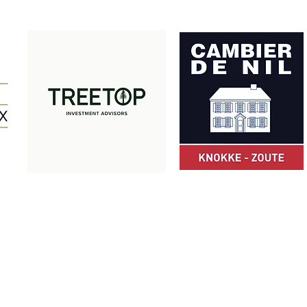
Met dank aan onze partners:
© Z-Club 2025
ZCLUB vzw · Camille Pissarrodreef 24 · 8300 Knokke-Heist · België
+32 475 49 66 05
·
info@zclub.be
BE 0803.872.652