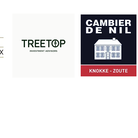
Met dank aan onze partners:
© Z-Club 2025
ZCLUB vzw · Camille Pissarrodreef 24 · 8300 Knokke-Heist · België
+32 475 49 66 05
·
info@zclub.be
BE 0803.872.652