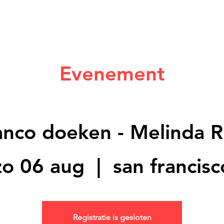
Evenement
anco doeken - Melinda 
zo 06 aug
  |  
san francisc
Registratie is gesloten