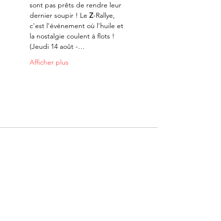
sont pas prêts de rendre leur 
dernier soupir ! Le 
Z
-Rallye, 
c'est l'événement où l'huile et 
la nostalgie coulent à flots ! 
(Jeudi 14 août -…
Afficher plus
Merci à nos partenaires: