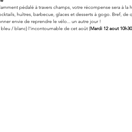
le
llamment pédalé à travers champs, votre récompense sera à la ha
cktails, huîtres, barbecue, glaces et desserts à gogo. Bref, de qu
nner envie de reprendre le vélo... un autre jour !
bleu / blanc) l'incontournable de cet août (
Mardi 12 aout 10h30