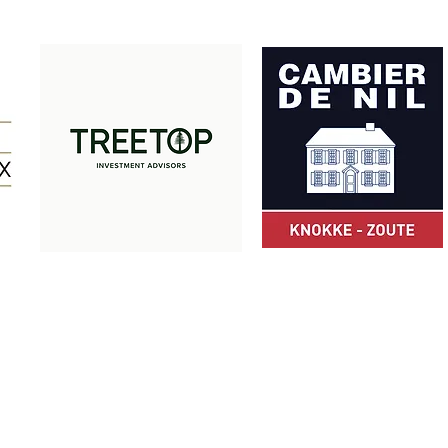
Merci à nos partenaires:
© Z Club 2025
ZCLUB asbl · Camille Pissarrodreef 24 · 8300 Knokke-Heist · Belgiqu
+32 475 49 66 05
·
info@zclub.be
· BE 0803.872.652