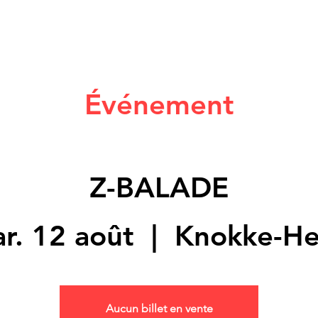
Événement
Z-BALADE
r. 12 août
  |  
Knokke-He
Aucun billet en vente