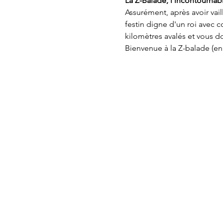
La Z-Balade, l'incontournab
Assurément, après avoir vai
festin digne d'un roi avec co
kilomètres avalés et vous do
Bienvenue à la Z-balade (en 