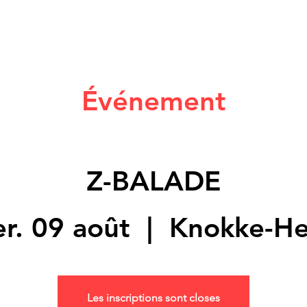
Événement
Z-BALADE
r. 09 août
  |  
Knokke-He
Les inscriptions sont closes