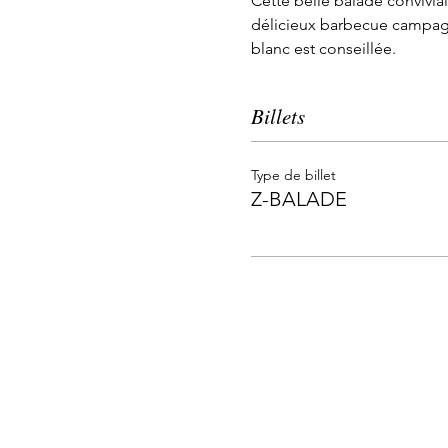
Cette belle balade conviviale
délicieux barbecue campagna
blanc est conseillée.
Billets
Type de billet
Z-BALADE