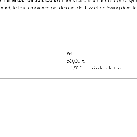
 fait 
le tour de trois tours
 où nous faisons un arrêt surprise sy
rd, le tout ambiancé par des airs de Jazz et de Swing dans le
Prix
60,00 €
+ 1,50 € de frais de billetterie