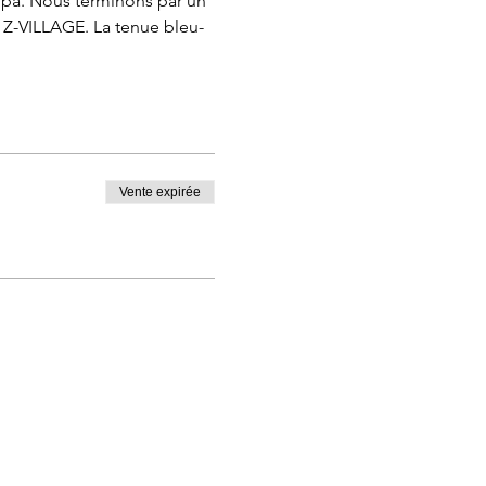
mpa. Nous terminons par un 
 Z-VILLAGE. La tenue bleu-
Vente expirée