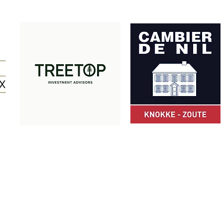
Merci à nos partenaires:
© Z Club 2025
ZCLUB asbl · Camille Pissarrodreef 24 · 8300 Knokke-Heist · Belgiqu
+32 475 49 66 05
·
info@zclub.be
· BE 0803.872.652