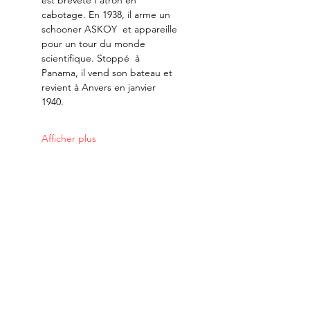
est breveté Patron en 
cabotage. En 1938, il arme un 
schooner ASKOY  et appareille 
pour un tour du monde 
scientifique. Stoppé  à 
Panama, il vend son bateau et 
revient à Anvers en janvier 
1940.
Afficher plus
Merci à nos partenaires: