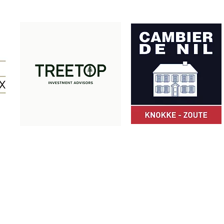
Merci à nos partenaires:
© Z Club 2025
ZCLUB asbl · Camille Pissarrodreef 24 · 8300 Knokke-Heist · Belgiqu
+32 475 49 66 05
·
info@zclub.be
· BE 0803.872.652