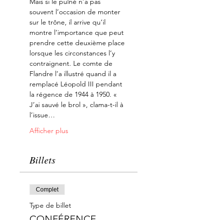
Mais si le puîné n’a pas 
souvent l’occasion de monter 
sur le trône, il arrive qu’il 
montre l’importance que peut 
prendre cette deuxième place 
lorsque les circonstances l’y 
contraignent. Le comte de 
Flandre l’a illustré quand il a 
remplacé Léopold III pendant 
la régence de 1944 à 1950. « 
J’ai sauvé le brol », clama-t-il à 
l’issue…
Afficher plus
Billets
Complet
Type de billet
CONFÉRENCE