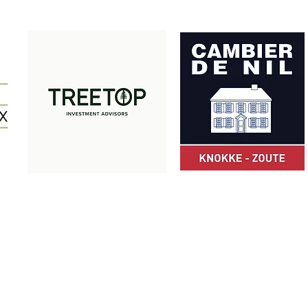
Merci à nos partenaires:
© Z Club 2025
ZCLUB asbl · Camille Pissarrodreef 24 · 8300 Knokke-Heist · Belgiqu
+32 475 49 66 05
·
info@zclub.be
· BE 0803.872.652