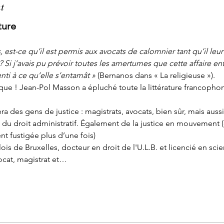
t
ture
est-ce qu’il est permis aux avocats de calomnier tant qu’il leur pl
 Si j’avais pu prévoir toutes les amertumes que cette affaire ent
nti à ce qu’elle s’entamât »
 (Bernanos dans « La religieuse »).
que ! Jean-Pol Masson a épluché toute la littérature francophone
 des gens de justice : magistrats, avocats, bien sûr, mais aussi g
s du droit administratif. Également de la justice en mouvement 
nt fustigée plus d’une fois)
is de Bruxelles, docteur en droit de l'U.L.B. et licencié en sci
ocat, magistrat et…