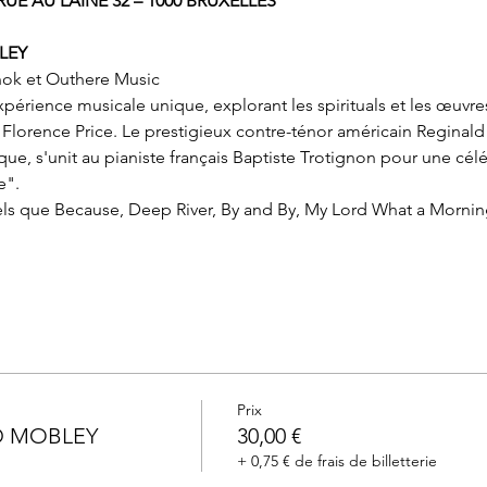
 RUE AU LAINE 32 – 1000 BRUXELLES
LEY
chok et Outhere Music
érience musicale unique, explorant les spirituals et les œuvre
t Florence Price. Le prestigieux contre-ténor américain Reginal
, s'unit au pianiste français Baptiste Trotignon pour une céléb
e".
els que Because, Deep River, By and By, My Lord What a Mornin
Prix
D MOBLEY
30,00 €
+ 0,75 € de frais de billetterie