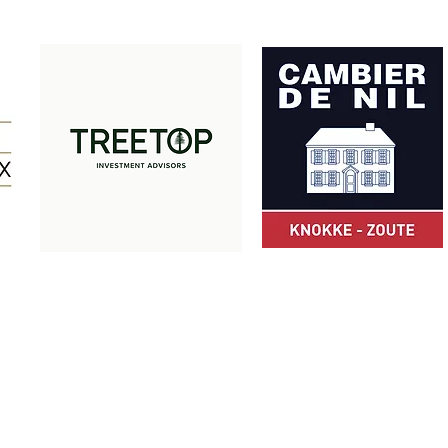
Merci à nos partenaires:
© Z Club 2025
ZCLUB asbl · Camille Pissarrodreef 24 · 8300 Knokke-Heist · Belgiqu
+32 475 49 66 05
·
info@zclub.be
· BE 0803.872.652